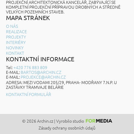
PROJEKČNÍ ARCHITEKTONICKÁ KANCELÁŘ, ZABÝVAJÍCÍ SE
KOMPLETNÍ PROJEKČNÍ PŘÍPRAVOU DROBNÝCH A STŘEDNĚ
VELKÝCH POZEMNÍCH STAVEB.
MAPA STRÁNEK
O NÁS
REALIZACE
PROJEKTY
INTERIÉRY
NOVINKY
KONTAKT
KONTAKTNÍ INFORMACE
Tel:
+420 776 883 809
E-MAIL:
BARTOS@ARCHIN.CZ
E-MAIL:
PROJEKCE@ARCHIN.CZ
ADRESA: MEZI VODAMI 205/29, PRAHA- MODŘANY 7.N.P. U
ZASTÁVKY TRAMVAJE BELÁRIE
KONTAKTNÍ FORMULÁŘ
© 2026 Archin.cz | Vyrobilo studio
Zásady ochrany osobních údajů