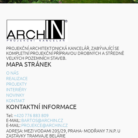
PROJEKČNÍ ARCHITEKTONICKÁ KANCELÁŘ, ZABÝVAJÍCÍ SE
KOMPLETNÍ PROJEKČNÍ PŘÍPRAVOU DROBNÝCH A STŘEDNĚ
VELKÝCH POZEMNÍCH STAVEB.
MAPA STRÁNEK
O NÁS
REALIZACE
PROJEKTY
INTERIÉRY
NOVINKY
KONTAKT
KONTAKTNÍ INFORMACE
Tel:
+420 776 883 809
E-MAIL:
BARTOS@ARCHIN.CZ
E-MAIL:
PROJEKCE@ARCHIN.CZ
ADRESA: MEZI VODAMI 205/29, PRAHA- MODŘANY 7.N.P. U
ZASTÁVKY TRAMVAJE BELÁRIE