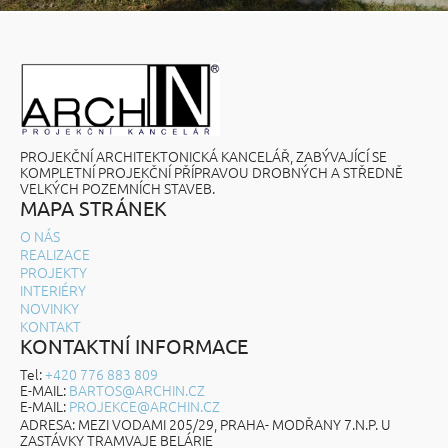
PROJEKČNÍ ARCHITEKTONICKÁ KANCELÁŘ, ZABÝVAJÍCÍ SE
KOMPLETNÍ PROJEKČNÍ PŘÍPRAVOU DROBNÝCH A STŘEDNĚ
VELKÝCH POZEMNÍCH STAVEB.
MAPA STRÁNEK
O NÁS
REALIZACE
PROJEKTY
INTERIÉRY
NOVINKY
KONTAKT
KONTAKTNÍ INFORMACE
Tel:
+420 776 883 809
E-MAIL:
BARTOS@ARCHIN.CZ
E-MAIL:
PROJEKCE@ARCHIN.CZ
ADRESA: MEZI VODAMI 205/29, PRAHA- MODŘANY 7.N.P. U
ZASTÁVKY TRAMVAJE BELÁRIE