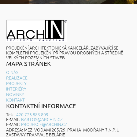
PROJEKČNÍ ARCHITEKTONICKÁ KANCELÁŘ, ZABÝVAJÍCÍ SE
KOMPLETNÍ PROJEKČNÍ PŘÍPRAVOU DROBNÝCH A STŘEDNĚ
VELKÝCH POZEMNÍCH STAVEB.
MAPA STRÁNEK
O NÁS
REALIZACE
PROJEKTY
INTERIÉRY
NOVINKY
KONTAKT
KONTAKTNÍ INFORMACE
Tel:
+420 776 883 809
E-MAIL:
BARTOS@ARCHIN.CZ
E-MAIL:
PROJEKCE@ARCHIN.CZ
ADRESA: MEZI VODAMI 205/29, PRAHA- MODŘANY 7.N.P. U
ZASTÁVKY TRAMVAJE BELÁRIE